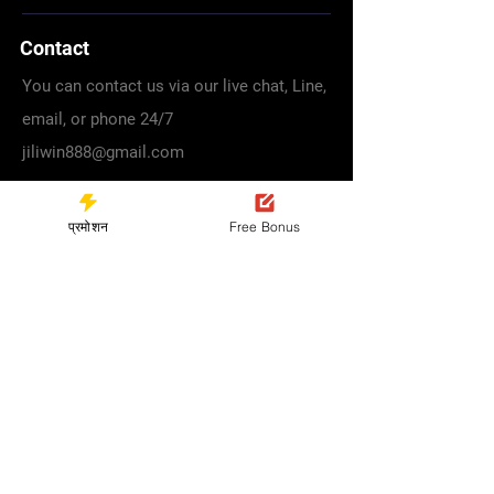
Contact
You can contact us via our live chat, Line,
email, or phone 24/7
jiliwin888@gmail.com
Gaming License
प्रमोशन
Free Bonus
Navigation
Games
Deposit
About