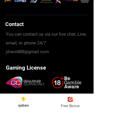
Contact
You can contact us via our live chat, Line,
email, or phone 24/7
jiliwin888@gmail.com
Gaming License
Navigation
प्रमोशन
Free Bonus
Games
Deposit