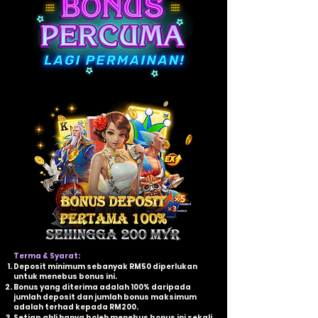
Terma & Syarat:
Deposit minimum sebanyak RM50 diperlukan
untuk menebus bonus ini.
Bonus yang diterima adalah 100% daripada
jumlah deposit dan jumlah bonus maksimum
adalah terhad kepada RM200.
Setiap ahli hanya boleh menebus bonus ini sekali