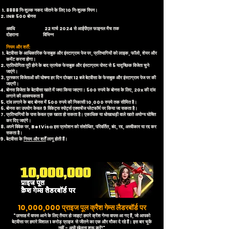
8888 निःशुल्क नकद जीतने के लिए 10 निःशुल्क स्पिन।
INR 500 बोनस
अवधि 22 मार्च 2024 से आईपीएल फाइनल मैच तक
दोहराना विभिन्न
नियम और शर्तें:
बेटवीसा के आधिकारिक फेसबुक और इंस्टाग्राम पेज पर, प्रतिभागियों को लाइक, फॉलो, शेयर और
कमेंट करना होगा।
प्रतियोगिता पूरी होने के बाद प्रत्येक फेसबुक और इंस्टाग्राम पोस्ट से 5 यादृच्छिक विजेता चुने
जाएंगे।
पुरस्कार विजेताओं की घोषणा हर दिन दोपहर 12 बजे बेटवीसा के फेसबुक और इंस्टाग्राम पेज पर की
जाएगी।
बोनस विजेता के बेटवीसा खाते में जमा किया जाएगा। 500 रुपये के बोनस के लिए, 20x की दांव
लगाने की आवश्यकता है
दांव लगाने के बाद बोनस में 500 रुपये की निकासी 10,000 रुपये तक सीमित है।
बोनस का उपयोग केवल 9 विकेट्स स्पोर्ट्स एक्सचेंज प्लेटफॉर्म पर किया जा सकता है।
प्रतिभागियों के पास केवल एक खाता हो सकता है। एकाधिक या धोखाधड़ी वाले खाते अयोग्य घोषित
कर दिए जाएंगे।
अपने विवेक पर, BetVisa इस प्रमोशन को संशोधित, परिवर्तित, बंद, रद्द, अस्वीकार या रद्द कर
सकता है।
बेटवीसा के
नियम और शर्तें
लागू होती हैं।
10,000,000 प्राइज पूल क्रैश गेम्स लैडरबॉर्ड पर
"उत्साह में वापस आने के लिए तैयार हो जाइए! हमारे क्रैश गेम्स वापस आ गए हैं, जो आपको
बेटवीसा पर हमारे विशाल 1 करोड़ प्राइज से जीतने का एक और मौका दे रहे हैं। इस बार चूकें
नहीं - अभी खेलना शुरू करें!"