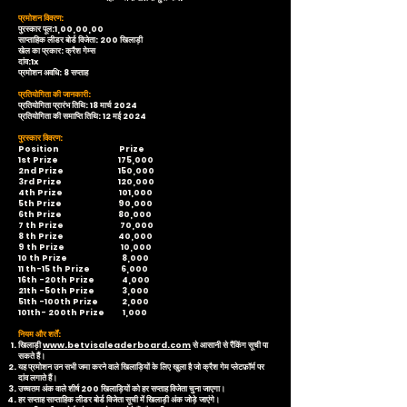
प्रमोशन विवरण:
पुरस्कार पूल:1,00,00,00
साप्ताहिक लीडर बोर्ड विजेता: 200 खिलाड़ी
खेल का प्रकार: क्रैश गेम्स
दांव:1x
प्रमोशन अवधि: 8 सप्ताह
प्रतियोगिता की जानकारी:
प्रतियोगिता प्रारंभ तिथि: 18 मार्च 2024
प्रतियोगिता की समाप्ति तिथि: 12 मई 2024
पुरस्कार विवरण:
Position Prize
1st Prize 175,000
2nd Prize 150,000
3rd Prize 120,000
4th Prize 101,000
5th Prize 90,000
6th Prize 80,000
7 th Prize 70,000
8 th Prize 40,000
9 th Prize 10,000
10 th Prize 8,000
11 th-15 th Prize 6,000
16th -20th Prize 4,000
21th -50th Prize 3,000
51th -100th Prize 2,000
101th- 200th Prize 1,000
नियम और शर्तें:
खिलाड़ी
www.betvisaleaderboard.com
से आसानी से रैंकिंग सूची पा
सकते हैं।
यह प्रमोशन उन सभी जमा करने वाले खिलाड़ियों के लिए खुला है जो क्रैश गेम प्लेटफ़ॉर्म पर
दांव लगाते हैं।
उच्चतम अंक वाले शीर्ष 200 खिलाड़ियों को हर सप्ताह विजेता चुना जाएगा।
हर सप्ताह साप्ताहिक लीडर बोर्ड विजेता सूची में खिलाड़ी अंक जोड़े जाएंगे।