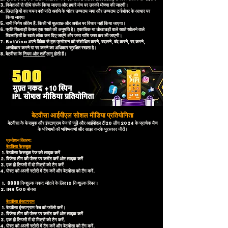
विजेताओं से सीधे संपर्क किया जाएगा और हमारे मंच पर उनकी घोषणा की जाएगी।
खिलाड़ियों का चयन पदोन्नति अवधि के भीतर उच्चतम जमा और उच्चतम टर्नओवर के आधार पर
किया जाएगा
सभी निर्णय अंतिम हैं. किसी भी पूछताछ और अपील पर विचार नहीं किया जाएगा।
प्रति खिलाड़ी केवल एक खाते की अनुमति है। एकाधिक या धोखाधड़ी वाले खाते खोलने वाले
खिलाड़ियों के खाते लॉक कर दिए जाएंगे और जमा राशि जब्त कर ली जाएगी।
BetVisa अपने विवेक से इस प्रमोशन को संशोधित करने, बदलने, बंद करने, रद्द करने,
अस्वीकार करने या रद्द करने का अधिकार सुरक्षित रखता है।
बेटवीसा के
नियम और शर्तें
लागू होती हैं।
बेटवीसा आईपीएल सोशल मीडिया प्रतियोगिता
बेटवीसा के फेसबुक और इंस्टाग्राम पेज से जुड़ें और आईपीएल टी20 लीग 2024 के प्रत्येक मैच
के परिणामों की भविष्यवाणी और साझा करके पुरस्कार जीतें।
प्रमोशन विवरण:
बेटविसा फेसबुक
बेटवीसा फेसबुक पेज को लाइक करें
विजेता टीम की पोस्ट पर कमेंट करें और लाइक करें
एक ही टिप्पणी में दो मित्रों को टैग करें
पोस्ट को अपनी स्टोरी में टैग करें और बेटवीसा को टैग करें.
8888 निःशुल्क नकद जीतने के लिए 10 निःशुल्क स्पिन।
INR 500 बोनस
बेटवीसा इंस्टाग्राम
बेटवीसा इंस्टाग्राम पेज को फॉलो करें।
विजेता टीम की पोस्ट पर कमेंट करें और लाइक करें
एक ही टिप्पणी में दो मित्रों को टैग करें.
पोस्ट को अपनी स्टोरी में टैग करें और बेटवीसा को टैग करें.