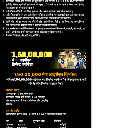
साप्ताहिक लीडर बोर्ड सोमवार को शुरू होते हैं और शनिवार 09:30 PM IST पर समाप्त
होते हैं। विजेता सूची को हर रविवार को सुबह 11:30 बजे IST पर अपडेट किया जाता है और
खिलाड़ियों को श्रेय दिया जाता है।
सभी निर्णय अंतिम हैं. किसी भी पूछताछ और अपील पर विचार नहीं किया जाएगा।
प्रति खिलाड़ी केवल एक खाते की अनुमति है। एकाधिक या धोखाधड़ी वाले खाते खोलने वाले
खिलाड़ियों के खाते लॉक कर दिए जाएंगे और जमा राशि जब्त कर ली जाएगी।
दो विपरीत पक्षों पर लगाया गया कोई भी दांव, ड्रा परिणाम, रिफंड, रद्द किया गया या रद्द किया
गया गेम सभी को दांव की गणना में शामिल नहीं किया गया है।
BetVisa अपने विवेकाधिकार पर इस प्रमोशन को संशोधित करने, बदलने, बंद करने, रद्द
करने, अस्वीकार करने या रद्द करने का अधिकार सुरक्षित रखता है।
बेटवीसा के
नियम और शर्तें
लागू होती हैं।
1,50,00,000 मेगा आईपीएल क्रिकेट
कार्निवल1,50,00,000 आईपीएल मेगा क्रिकेट कार्निवल" के लिए बेटवीसा से जुड़ें
और बेहतरीन क्रिकेट शोडाउन देखें।
प्रमोशन विवरण:
पुरस्कार पूल: 1,50,00,00
साप्ताहिक लीडर बोर्ड विजेता: 450 खिलाड़ी
खेल का प्रकार: 9विकेट, बीटीआई और एसएबीए
दांव:1x
पदोन्नति अवधि:
प्रतियोगिता प्रारंभ तिथि: 22 मार्च 2024 से आईपीएल फाइनल तक
नाम राशि पुरस्कार अंक प्लैटफ़ॉर्म
डिपाजिट 1,000 2 स्पोर्ट्स