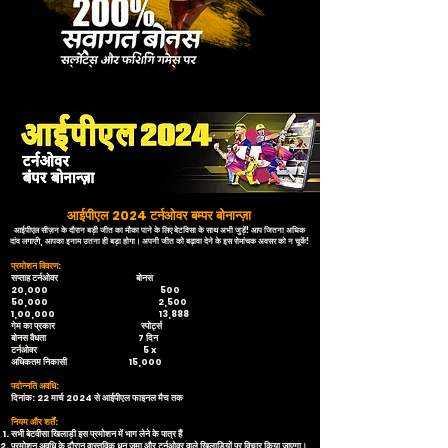
आईपीएल 2024 टर्नओवर बम्पर बोनान्ज़ा
आईपीएल सीज़न के दौरान बड़ी जीत का मौका पाने के लिए बेटविसा के साथ अभी जुड़ें! आप जितना अधिक
दांव लगाएंगे, आपका इनाम उतना ही बड़ा होगा। अपनी जीत को बढ़ावा देने के इस रोमांचक अवसर को न चूकें!
प्रमोशन विवरण:
सप्ताह टर्नओवर बोनस
20,000 500
50,000 2,500
1,00,000 13,888
गेम का प्रकार स्पोर्ट्स
बोनस वैधता 7 दिन
टर्नओवर 5 x
अधिकतम निकासी 15,000
पदोन्नति अवधि:
दिनांक: 22 मार्च 2024 से आईपीएल फाइनल मैच तक
नियम और शर्तें:
सभी बेटवीसा खिलाड़ी इस प्रमोशन में भाग लेने के पात्र हैं
प्रमोशन अवधि के दौरान वास्तविक धन जमा और टर्नओवर वाले खिलाड़ियों पर विचार किया जाएगा।