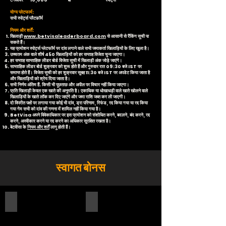
टर्नओवर 10,000 4 स्पोर्ट्स
योग्य प्लेटफार्म:
सभी स्पोर्ट्स प्लैटफ़ॉर्म
नियम और शर्तें:
खिलाड़ी
www.betvisaleaderboard.com
से आसानी से रैंकिंग सूची पा
सकते हैं।
यह प्रमोशन स्पोर्ट्स प्लेटफॉर्म पर दांव लगाने वाले सभी जमाकर्ता खिलाड़ियों के लिए खुला है।
उच्चतम अंक वाले शीर्ष 450 खिलाड़ियों को हर सप्ताह विजेता चुना जाएगा।
हर सप्ताह साप्ताहिक लीडर बोर्ड विजेता सूची में खिलाड़ी अंक जोड़े जाएंगे।
साप्ताहिक लीडर बोर्ड शुक्रवार को शुरू होते हैं और गुरुवार रात 09:30 बजे IST पर
समाप्त होते हैं। विजेता सूची को हर शुक्रवार सुबह 11:30 बजे IST पर अपडेट किया जाता है
और खिलाड़ियों को श्रेय दिया जाता है।
सभी निर्णय अंतिम हैं. किसी भी पूछताछ और अपील पर विचार नहीं किया जाएगा।
प्रति खिलाड़ी केवल एक खाते की अनुमति है। एकाधिक या धोखाधड़ी वाले खाते खोलने वाले
खिलाड़ियों के खाते लॉक कर दिए जाएंगे और जमा राशि जब्त कर ली जाएगी।
दो विपरीत पक्षों पर लगाया गया कोई भी दांव, ड्रा परिणाम, रिफंड, रद्द किया गया या रद्द किया
गया गेम सभी को दांव की गणना में शामिल नहीं किया गया है।
BetVisa अपने विवेकाधिकार पर इस प्रमोशन को संशोधित करने, बदलने, बंद करने, रद्द
करने, अस्वीकार करने या रद्द करने का अधिकार सुरक्षित रखता है।
बेटवीसा के
नियम और शर्तें
लागू होती हैं।
स्वागत बोनस
500 फ्री कैश + 5 फ्री स्पिन
200% स्वागत बोनस स्लॉट्स और फिशिंग गेम्स पर