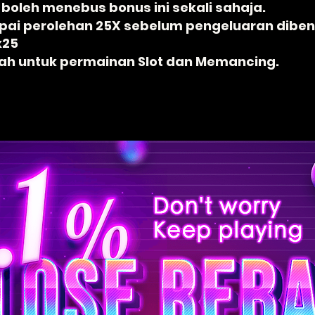
 boleh menebus bonus ini sekali sahaja.
pai perolehan 25X sebelum pengeluaran diben
x25
sah untuk permainan Slot dan Memancing.