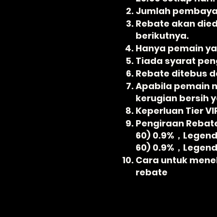
Jumlah pembayar
Rebate akan died
berikutnya.
Hanya pemain yan
Tiada syarat pen
Rebate ditebus d
Apabila pemain na
kerugian bersih 
Keperluan Tier VI
Pengiraan Rebate 
60) 0.9%，Legend (
60) 0.9%，Legend (l
Cara untuk meneb
rebate