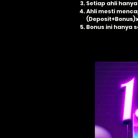
Setiap ahli hanya
Ahli mesti menca
(Deposit+Bonus)
Bonus ini hanya 