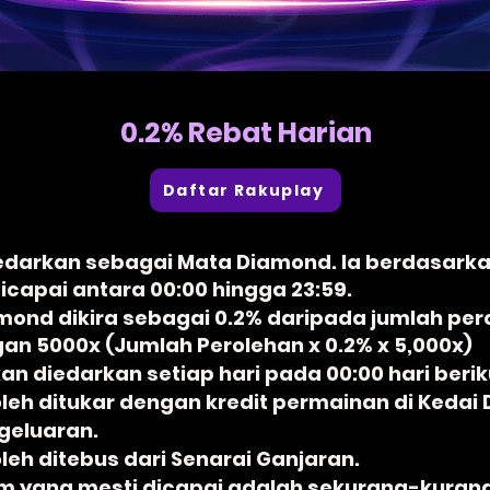
0.2% Rebat Harian
Daftar Rakuplay
edarkan sebagai Mata Diamond. Ia berdasarka
icapai antara 00:00 hingga 23:59.
ond dikira sebagai 0.2% daripada jumlah per
n 5000x (Jumlah Perolehan x 0.2% x 5,000x)
n diedarkan setiap hari pada 00:00 hari berik
eh ditukar dengan kredit permainan di Kedai
geluaran.
eh ditebus dari Senarai Ganjaran.
m yang mesti dicapai adalah sekurang-kura