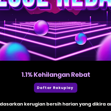
1.1% Kehilangan Rebat
Daftar Rakuplay
dasarkan kerugian bersih harian yang dikira a