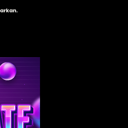
arkan.