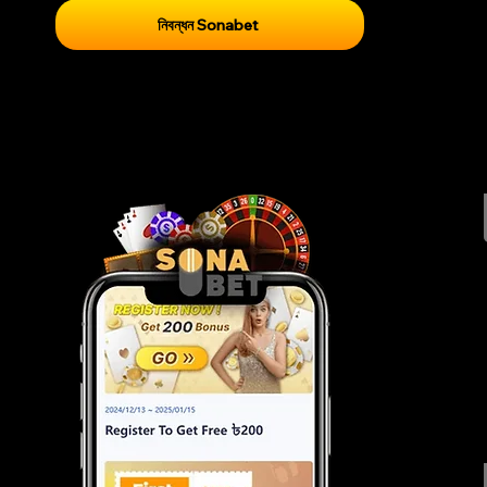
নিবন্ধন Sonabet