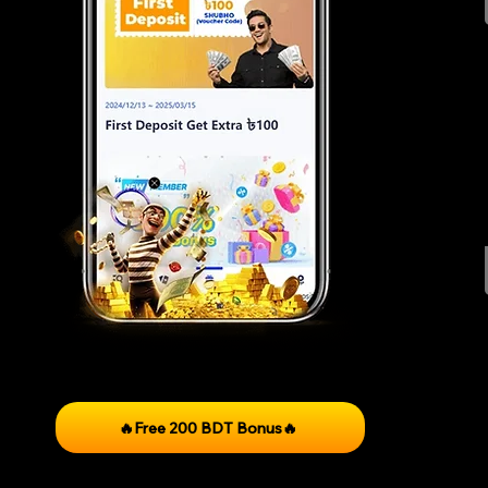
🔥Free 200 BDT Bonus🔥