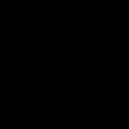
ত পয়েন্ট এবং বিনামূল্যে ক্রেডিট