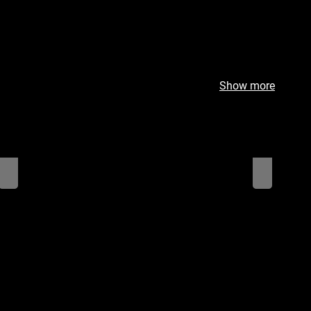
Show more
রেজিস্টার + অ্যাপ ডাউনলোড করে ২০০ টাকা বোনাস পান
দৈনিক মিশন অতিরিক