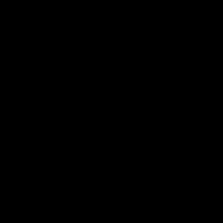
তিরিক্ত 100 পান
সাবস্ক্রিপশন