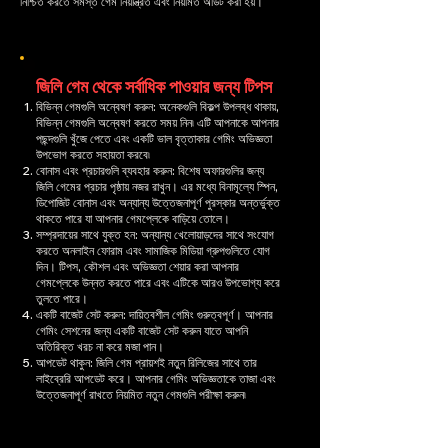
নিশ্চিত করতে সমস্ত গেম নিয়ন্ত্রিত এবং নিয়মিত অডিট করা হয়।
জিলি গেম থেকে সর্বাধিক পাওয়ার জন্য টিপস
বিভিন্ন গেমগুলি অন্বেষণ করুন: অনেকগুলি বিকল্প উপলব্ধ থাকায়,
বিভিন্ন গেমগুলি অন্বেষণ করতে সময় নিন৷ এটি আপনাকে আপনার
পছন্দগুলি খুঁজে পেতে এবং একটি ভাল বৃত্তাকার গেমিং অভিজ্ঞতা
উপভোগ করতে সহায়তা করবে৷
বোনাস এবং প্রচারগুলি ব্যবহার করুন: বিশেষ অফারগুলির জন্য
জিলি গেমের প্রচার পৃষ্ঠায় নজর রাখুন। এর মধ্যে বিনামূল্যে স্পিন,
ডিপোজিট বোনাস এবং অন্যান্য উত্তেজনাপূর্ণ পুরস্কার অন্তর্ভুক্ত
থাকতে পারে যা আপনার গেমপ্লেকে বাড়িয়ে তোলে।
সম্প্রদায়ের সাথে যুক্ত হন: অন্যান্য খেলোয়াড়দের সাথে সংযোগ
করতে অনলাইন ফোরাম এবং সামাজিক মিডিয়া গ্রুপগুলিতে যোগ
দিন। টিপস, কৌশল এবং অভিজ্ঞতা শেয়ার করা আপনার
গেমপ্লেকে উন্নত করতে পারে এবং এটিকে আরও উপভোগ্য করে
তুলতে পারে।
একটি বাজেট সেট করুন: দায়িত্বশীল গেমিং গুরুত্বপূর্ণ। আপনার
গেমিং সেশনের জন্য একটি বাজেট সেট করুন যাতে আপনি
অতিরিক্ত খরচ না করে মজা পান।
আপডেট থাকুন: জিলি গেম প্রায়শই নতুন রিলিজের সাথে তার
লাইব্রেরি আপডেট করে। আপনার গেমিং অভিজ্ঞতাকে তাজা এবং
উত্তেজনাপূর্ণ রাখতে নিয়মিত নতুন গেমগুলি পরীক্ষা করুন৷