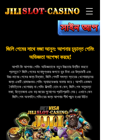
জিলি গেমের সাথে মজা আনুন: আপনার চূড়ান্ত গেমিং
অভিজ্ঞতা অপেক্ষা করছে!
আপনি কি আপনার গেমিং অভিজ্ঞতাকে নতুন উচ্চতায় উন্নীত করতে
প্রস্তুত? জিলি গেমের মনোমুগ্ধকর জগতে ডুব দিন! এর উদ্ভাবনী এবং
উচ্চ-মানের গেমের জন্য বিখ্যাত, জিলি গেমটি সমস্ত স্তরের খেলোয়াড়দের
জন্য একটি রোমাঞ্চকর গেমিং অ্যাডভেঞ্চার অফার করে। আপনি একজন
নৈমিত্তিক খেলোয়াড় বা গেমিং উত্সাহী হোন না কেন, জিলি গেম অফুরন্ত
মজা, উত্তেজনা এবং বড় জয়ের সুযোগের প্রতিশ্রুতি দেয়। এখানে কেন
জিলি গেম অনলাইন গেমিংয়ের জন্য আপনার শীর্ষ পছন্দ হওয়া উচিত