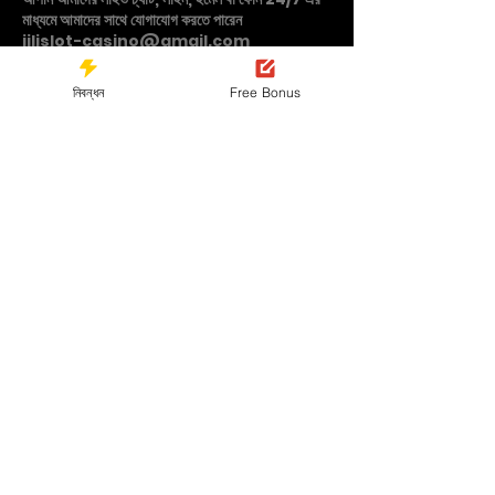
মাধ্যমে আমাদের সাথে যোগাযোগ করতে পারেন
jilislot-casino@gmail.com
Gaming License
নিবন্ধন
Free Bonus
নেভিগেশন
গেমস
আমানত
সম্বন্ধে
যোগাযোগ
গোপনীয়তা নীতি
নিয়ম ও শর্তাবলী
Jili
Jili Fishing game
Jili FreeCasino