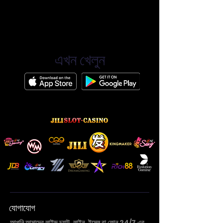
এখন খেলুন
যোগাযোগ
আপনি আমাদের লাইভ চ্যাট, লাইন, ইমেল বা ফোন 24/7 এর