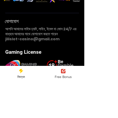
যোগাযোগ
আপনি আমাদের লাইভ চ্যাট, লাইন, ইমেল বা ফোন 24/7 এর
মাধ্যমে আমাদের সাথে যোগাযোগ করতে পারেন
jilislot-casino@gmail.com
Gaming License
নিবন্ধন
Free Bonus
নেভিগেশন
গেমস
আমানত
সম্বন্ধে
যোগাযোগ
গোপনীয়তা নীতি