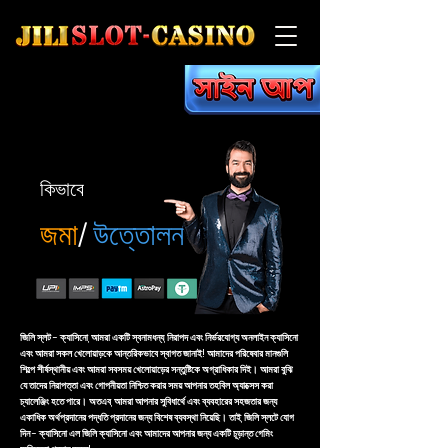
কিভাবে
জমা
/
উত্তোলন
জিলি স্লট - ক্যাসিনো, আমরা একটি স্বনামধন্য, নিরাপদ এবং নির্ভরযোগ্য অনলাইন ক্যাসিনো
এবং আমরা সকল খেলোয়াড়কে আন্তরিকভাবে স্বাগত জানাই! আমাদের পরিষেবার মানগুলি
শিল্পে শীর্ষস্থানীয় এবং আমরা সবসময় খেলোয়াড়ের সন্তুষ্টিকে অগ্রাধিকার দিই। আমরা বুঝি
যে তাদের নিরাপত্তা এবং গোপনীয়তা নিশ্চিত করার সময় আপনার তহবিল অ্যাক্সেস করা
চ্যালেঞ্জিং হতে পারে। অতএব, আমরা আপনার সুবিধার্থে এবং ব্যবহারের সহজতার জন্য
একাধিক অর্থপ্রদানের পদ্ধতি প্রদানের জন্য বিশেষ ব্যবস্থা নিয়েছি। তাই, জিলি স্লটে যোগ
দিন - ক্যাসিনো এল জিলি ক্যাসিনো এবং আমাদের আপনার জন্য একটি চূড়ান্ত গেমিং