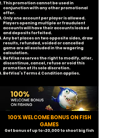
This promotion cannot be used in
conjunction with any other promotional
offer.
Only one account per player is allowed.
Players opening multiple or fraudulent
accounts will have their accounts locked
and deposits forfeited.
Any bet places on two opposite sides, draw
results, refunded, voided or cancelled
game are all excluded in the wagering
calculation.
BetVisa reserves the right to modify, alter,
discontinue, cancel, refuse or void this
promotion at its sole discretion.
BetVisa’s Terms & Condition applies.
100% WELCOME BONUS ON FISH
GAMES
Get bonus of up to ৳20,000 to shoot big fish