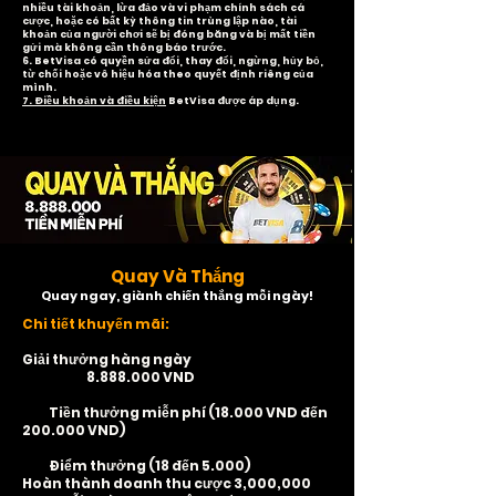
nhiều tài khoản, lừa đảo và vi phạm chính sách cá
cược, hoặc có bất kỳ thông tin trùng lập nào, tài
khoản của người chơi sẽ bị đóng băng và bị mất tiền
gửi mà không cần thông báo trước.
6. BetVisa có quyền sửa đổi, thay đổi, ngừng, hủy bỏ,
từ chối hoặc vô hiệu hóa theo quyết định riêng của
mình.
7. Điều khoản và điều kiện
BetVisa được áp dụng.
Quay Và Thắng
Quay ngay, giành chiến thắng mỗi ngày!
Chi tiết khuyến mãi:
Giải thưởng hàng ngày
8.888.000
VND
Tiền thưởng miễn phí (18.000 VND đến
200.000 VND)
Điểm thưởng (18 đến 5.000)
Hoàn thành doanh thu cược 3,000,000