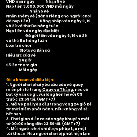
VND mỗi ngày Nhận 5 vé
Nạp tiền 3,000,000 VND mỗi ngày
Nhận 5 vé
Nhận thêm vé (dành riêng cho người chơi
đã nạp tiền) Đăng nhập vào ngày 9, 19
và 29 và thứ Ba hàng tuần
Nạp tiền vào ngày đặc biệt
Đã gửi tiền vào ngày 9, 19 và 29
và thứ Ba hàng tuần
Loại trò chơi
Slots và Bắn cá
Hiệu lực của vé
24 giờ
Số lần tham gia
Mỗi ngày
Điều khoản và điều kiện:
1. Người chơi phải yêu cầu các vé quay
miễn phí từ trang
Quay và Thắng
, nếu có
bất kỳ vấn đề gì, vui lòng liên hệ với CS
trước 23:59 tối. (GMT+7)
2. Mỗi vé phải yêu cầu trong vòng 24 giờ kể
từ thời điểm phát hành, nếu không vé sẽ
hết hạn.
3. Thời gian diễn ra các ngày khuyến mãi
từ 00:00 sáng đến 23:59 tối. (GMT+7)
4. Mỗi người chơi chỉ được phép tạo một
tài khoản. Nếu người chơi bị phát hiện lạm