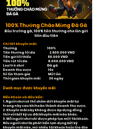
100% Thưởng Chào Mừng Đá Gà
Đấu trường gà, 100% tiền thưởng cho lần gửi
tiền đầu tiên
Chi tiết khuyến mãi:
Thưởng 100%
Tiền thưởng tối đa
2.500.000
VND
Tiền gửi tối thiểu 50.000 VND
Tiền rút tối đa
8.000.000
VND
Loại trò chơi Đá gà
Doanh thu cược 10x
Số lần tham gia Một lần
Thời gian khuyến mãi 30 ngày
Danh mục được khuyến mãi:
Điều khoản và điều kiện:
1. Người chơi có thể chấm dứt khuyến mãi tại
trang này sau khi hoàn thành doanh thu cược.
2. Khuyến mãi này không được áp dụng đồng
thời với bất kỳ ưu đãi khuyến mãi nào khác.
3. Mỗi người chơi chỉ được phép tạo một tài khoản.
Nếu người chơi bị phát hiện lạm dụng bất kỳ
khuyến mãi nào, mở nhiều tài khoản hoặc lừa đảo