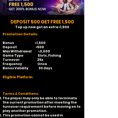
DEPOSIT 500 GET FREE 1,500
Top up now get an extra ৳1,500
Promotion Details:
Bonus ৳1,500
Deposit ৳500
Max Withdrawal ৳3,000
Game Type Slots, Fishing
Turnover 25x
Frequency Once
Bonus Validity 30 days
Eligible Platform:
Terms & Conditions:
The player may only be able to terminate
the current promotion after meeting the
turnover requirement before moving on to
play another promotion.
This promotion cannot be used in