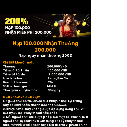
Nạp 100.000 Nhận Thưởng
200.000
Nạp ngay nhận thưởng 200%
Chi tiết khuyến mãi:
Thưởng 200.000 VND
Tiền gửi tối thiểu 100.000 VND
Tiền rút tối đa
2.000.000
VND
Loại trò chơi Slots, Bắn Cá
Doanh thu cược 25x
Số lần tham gia Một lần
Thời gian khuyến mãi 30 ngày
Điều khoản và điều kiện:
1. Người chơi có thể chấm dứt khuyến mãi tại trang
này sau khi hoàn thành doanh thu cược.
2. Khuyến mãi này không được áp dụng đồng thời với
bất kỳ ưu đãi khuyến mãi nào khác.
3. Mỗi người chơi chỉ được phép tạo một tài khoản. Nếu
người chơi bị phát hiện lạm dụng bất kỳ khuyến mãi
nào, mở nhiều tài khoản hoặc lừa đảo và vi phạm chính