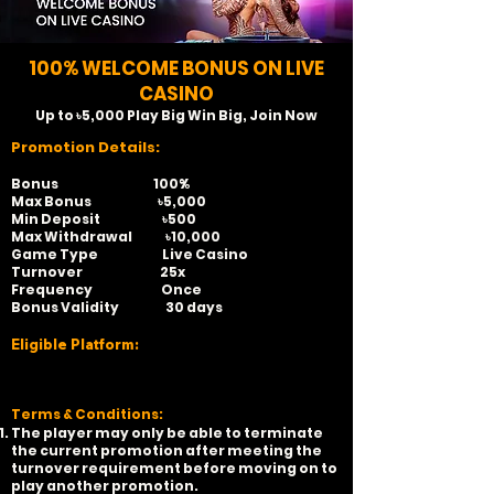
100% WELCOME BONUS ON LIVE
CASINO
Up to ৳5,000 Play Big Win Big, Join Now
Promotion Details:
Bonus 100%
Max Bonus ৳5,000
Min Deposit ৳500
Max Withdrawal ৳10,000
Game Type Live Casino
Turnover 25x
Frequency Once
Bonus Validity 30 days
Eligible Platform:
Terms & Conditions:
The player may only be able to terminate
the current promotion after meeting the
turnover requirement before moving on to
play another promotion.