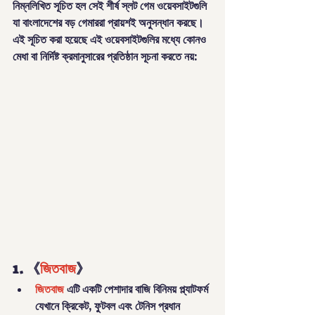
নিম্নলিখিত সূচিত হল সেই শীর্ষ স্লট গেম ওয়েবসাইটগুলি 
যা বাংলাদেশের বড় গেমাররা প্রায়শই অনুসন্ধান করছে। 
এই সূচিত করা হয়েছে এই ওয়েবসাইটগুলির মধ্যে কোনও 
মেধা বা নির্দিষ্ট ক্রমানুসারের প্রতিষ্ঠান সূচনা করতে নয়:
1. 《
জিতবাজ
》
জিতবাজ
 এটি একটি পেশাদার বাজি বিনিময় প্ল্যাটফর্ম 
যেখানে ক্রিকেট, ফুটবল এবং টেনিস প্রধান 