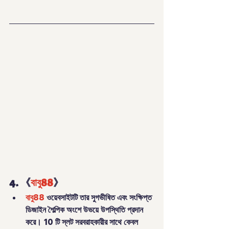
4. 《
বাবু88
》
বাবু88
 ওয়েবসাইটটি তার সুগভীষিত এবং সংক্ষিপ্ত 
ডিজাইন শৈল্পিক অংশে উভয়ে উপস্থিতি প্রদান 
করে। 10 টি স্লট সরবরাহকারীর সাথে কেবল 