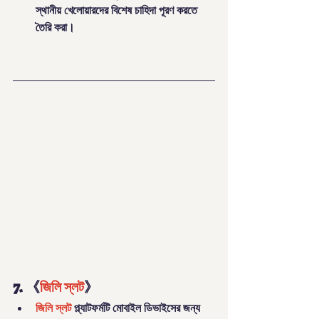
স্থানীয় খেলোয়ারদের বিশেষ চাহিদা পূরণ করতে 
তৈরি করা।
7. 《
জিলি স্লট
》
জিলি স্লট
 প্ল্যাটফর্মটি মোবাইল ডিভাইসের জন্য 