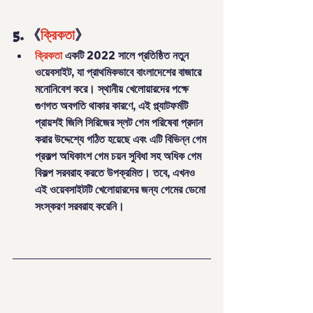
5. 《
ক্রিকতা
》
ক্রিকতা
 একটি 2022 সালে প্রতিষ্ঠিত নতুন 
ওয়েবসাইট, যা প্রাথমিকভাবে বাংলাদেশের বাজারে 
মনোনিবেশ করে। স্থানীয় খেলোয়ারদের পক্ষে 
গুণগত অবগতি থাকার কারণে, এই প্ল্যাটফর্মটি 
প্রায়শই জিলি সিরিজের স্লট গেম পরিষেবা প্রদান 
করার উদ্দেশ্যে গঠিত হয়েছে এবং এটি বিভিন্ন গেম 
প্রকল্প অধিকাংশ গেম চয়ন সুবিধা সহ অধিক গেম 
বিকল্প সরবরাহ করতে উপক্রমিত। তবে, এখনও 
এই ওয়েবসাইটটি খেলোয়ারদের জন্য গেমের ডেমো 
সংস্করণ সরবরাহ করেনি।