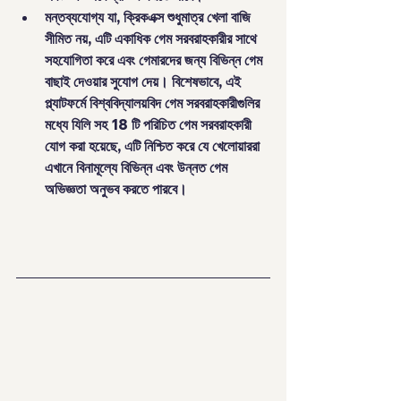
মন্তব্যযোগ্য যা, ক্রিকএক্স শুধুমাত্র খেলা বাজি 
সীমিত নয়, এটি একাধিক গেম সরবরাহকারীর সাথে 
সহযোগিতা করে এবং গেমারদের জন্য বিভিন্ন গেম 
বাছাই দেওয়ার সুযোগ দেয়। বিশেষভাবে, এই 
প্ল্যাটফর্মে বিশ্ববিদ্যালয়বিদ গেম সরবরাহকারীগুলির 
মধ্যে যিলি সহ 18 টি পরিচিত গেম সরবরাহকারী 
যোগ করা হয়েছে, এটি নিশ্চিত করে যে খেলোয়াররা 
এখানে বিনামূল্যে বিভিন্ন এবং উন্নত গেম 
অভিজ্ঞতা অনুভব করতে পারবে।