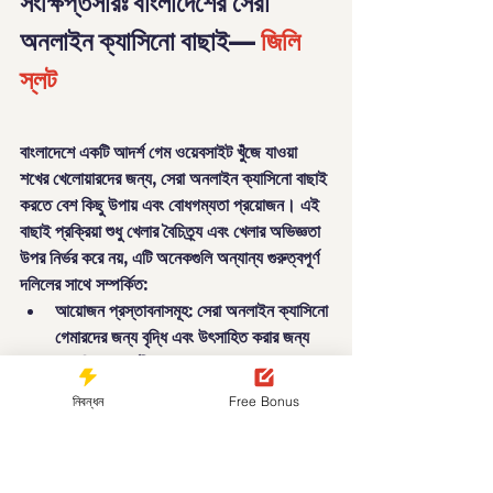
সংক্ষিপ্তসারঃ বাংলাদেশের সেরা 
অনলাইন ক্যাসিনো বাছাই— 
জিলি 
স্লট
বাংলাদেশে একটি আদর্শ গেম ওয়েবসাইট খুঁজে যাওয়া 
শখের খেলোয়ারদের জন্য, সেরা অনলাইন ক্যাসিনো বাছাই 
করতে বেশ কিছু উপায় এবং বোধগম্যতা প্রয়োজন। এই 
বাছাই প্রক্রিয়া শুধু খেলার বৈচিত্র্য এবং খেলার অভিজ্ঞতা 
উপর নির্ভর করে নয়, এটি অনেকগুলি অন্যান্য গুরুত্বপূর্ণ 
দলিলের সাথে সম্পর্কিত:
আয়োজন প্রস্তাবনাসমূহ:
 সেরা অনলাইন ক্যাসিনো 
গেমারদের জন্য বৃদ্ধি এবং উৎসাহিত করার জন্য 
বেশ কিছু আকর্ষণীয় এবং আলাদা প্রস্তাবনা 
উপলব্ধ করে। এই আয়োজন প্রস্তাবনা সম্পূর্ণ 
নিবন্ধন
Free Bonus
নতুন এবং আনন্দদায়ক আপনার খেলার সময়কে বৃদ্ধি 
করতে সাহায্য করে এবং গেমারদের বিজয়ের 
সুযোগও বাড়ায়।