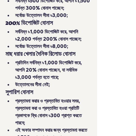
সর্বনিম্ন ৳500 ডিপোজিট করে, আপনি ৳1,500 
পর্যন্ত 300% বোনাস পাচ্ছেন;
সর্বোচ্চ উত্তোলন সীমা ৳3,000;
200% ডিপোজিট বোনাস
সর্বনিম্ন ৳1,000 ডিপোজিট করে, আপনি 
৳2,000 পর্যন্ত 200% বোনাস পাচ্ছেন;
সর্বোচ্চ উত্তোলন সীমা ৳8,000;
মাছ ধরার খেলার দৈনিক রিলোড বোনাস
প্রতিদিন সর্বনিম্ন ৳1,000 ডিপোজিট করে, 
আপনি 20% বোনাস পাচ্ছেন, যা সর্বাধিক 
৳3,000 পর্যন্ত হতে পারে;
উত্তোলনের সীমা নেই;
সুপারিশ বোনাস
প্রস্তাবনা করার ও প্রস্তাবিত হওয়ার সময়, 
প্রস্তাবনা করা ও প্রস্তাবিত হওয়া প্রতিটি 
প্রকাশকে ফ্রি বোনাস ৳300 প্রাপ্ত করতে 
পারবে;
এই অফার সম্পাদন করার জন্য প্রস্তাবনা করতে 