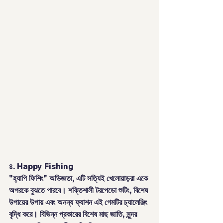
৪. 
Happy Fishing
"হ্যাপি ফিশিং" অভিজ্ঞতা, এটি সত্যিই খেলোয়াড়রা একে 
অপরকে বুঝতে পারবে। শক্তিশালী টরপেডো শুটিং, বিশেষ 
উপায়ের উপায় এবং অনন্য ফ্যাশন এই গেমটির চ্যালেঞ্জিং 
বৃদ্ধি করে। বিভিন্ন প্রকারের বিশেষ মাছ জাতি, সুন্দর 