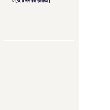
৳1,500 জমা করা প্রয়োজন।