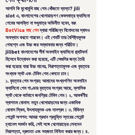
আপনি কি মুখোমুখি মাছ গেম খোঁজতে ব্যস্ত? jili 
slot এ, বাংলাদেশের খেলোয়াড়গণ কেবলমাত্র ক্যাসিনো 
গেমের আসক্তি না শুধুমাত্র অভিনীত হবেন, বরং 
BetVisa মাছ গেম
 দ্বারা পরিচ্ছিন্ন বিনোদনের স্বাদও 
অবস্থান করতে পারবেন। এই গেমটি তার বৈশিষ্ট্যমূলক 
গেমপ্লে এবং উচ্চ জয় সম্ভাবনার জন্য পরিচিত।
jilibet বাংলাদেশের শীর্ষ অনলাইন ক্যাসিনো প্ল্যাটফর্ম 
হিসেবে উদ্বোধন করা হয়েছে, এটি সেগুলির জন্য তৈরি 
করা হয়েছে যারা উচ্চ মানের, নিরাপত্তামূলক এবং বৃহত্তর 
সংখ্যক স্লট এবং টেবিল গেম খেলতে চান।
১. 
বৃহত্তর গেম সংগ্রহ
: আমাদের সংখ্যগণিত অনলাইন 
ক্যাসিনো গেম গাণ্ডার বৃহত্তর সংগ্রহ আছে, ক্লাসিক 
স্লট থেকে বর্তমানে জনপ্রিয় টেবিল গেম। ২. 
আকর্ষণীয় 
স্বাগতম বোনাস
: নতুন খেলোয়াড়দের জন্য একাধিক 
বোনাস স্কিম, উৎসাহমূলক এবং দানপ্রদ। ৩. 
বিভিন্ন 
পেমেন্ট অপশন
: আমরা প্রধান প্রযুক্তি স্তরের পেমেন্ট 
চ্যানেল সমর্থন করি, সেই সঙ্গে খেলোয়াড়ের লেনদেন 
নিরাপত্তা, দ্রুততা এবং সহজতা নিশ্চিত করার জন্য। ৪. 