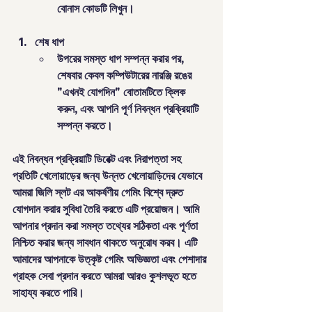
বোনাস কোডটি লিখুন।
শেষ ধাপ
উপরের সমস্ত ধাপ সম্পন্ন করার পর, 
শেষবার কেবল কম্পিউটারের নারঞ্জি রঙের 
"এখনই যোগদিন" বোতামটিতে ক্লিক 
করুন, এবং আপনি পূর্ণ নিবন্ধন প্রক্রিয়াটি 
সম্পন্ন করতে।
এই নিবন্ধন প্রক্রিয়াটি ডিরেক্ট এবং নিরাপত্তা সহ 
প্রতিটি খেলোয়াড়ের জন্য উন্নত খেলোয়াড়িদের যেভাবে 
আমরা জিলি স্লট এর আকর্ষণীয় গেমিং বিশ্বে দ্রুত 
যোগদান করার সুবিধা তৈরি করতে এটি প্রয়োজন। আমি 
আপনার প্রদান করা সমস্ত তথ্যের সঠিকতা এবং পূর্ণতা 
নিশ্চিত করার জন্য সাবধান থাকতে অনুরোধ করব। এটি 
আমাদের আপনাকে উত্কৃষ্ট গেমিং অভিজ্ঞতা এবং পেশাদার 
গ্রাহক সেবা প্রদান করতে আমরা আরও কুশলভূত হতে 
সাহায্য করতে পারি।