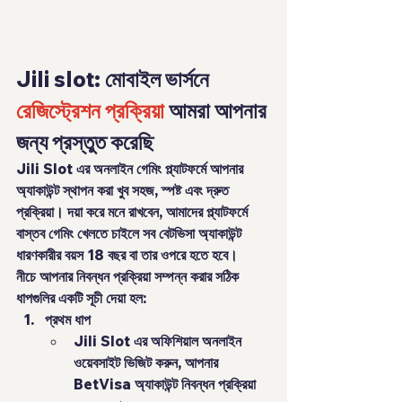
J
ili slot: মোবাইল ভার্সনে 
রেজিস্ট্রেশন প্রক্রিয়া
 আমরা আপনার 
জন্য প্রস্তুত করেছি
Jili Slot এর অনলাইন গেমিং প্ল্যাটফর্মে আপনার 
অ্যাকাউন্ট স্থাপন করা খুব সহজ, স্পষ্ট এবং দ্রুত 
প্রক্রিয়া। দয়া করে মনে রাখবেন, আমাদের প্ল্যাটফর্মে 
বাস্তব গেমিং খেলতে চাইলে সব বেটভিসা অ্যাকাউন্ট 
ধারণকারীর বয়স 18 বছর বা তার ওপরে হতে হবে।
নীচে আপনার নিবন্ধন প্রক্রিয়া সম্পন্ন করার সঠিক 
ধাপগুলির একটি সূচী দেয়া হল:
প্রথম ধাপ
Jili Slot এর অফিশিয়াল অনলাইন 
ওয়েবসাইট ভিজিট করুন, আপনার 
BetVisa অ্যাকাউন্ট নিবন্ধন প্রক্রিয়া 