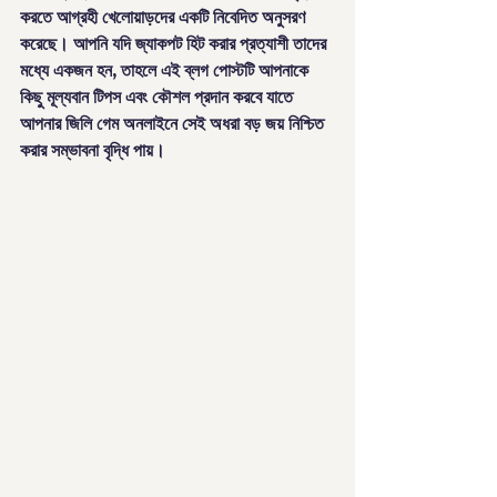
করতে আগ্রহী খেলোয়াড়দের একটি নিবেদিত অনুসরণ 
করেছে। আপনি যদি জ্যাকপট হিট করার প্রত্যাশী তাদের 
মধ্যে একজন হন, তাহলে এই ব্লগ পোস্টটি আপনাকে 
কিছু মূল্যবান টিপস এবং কৌশল প্রদান করবে যাতে 
আপনার জিলি গেম অনলাইনে সেই অধরা বড় জয় নিশ্চিত 
করার সম্ভাবনা বৃদ্ধি পায়।