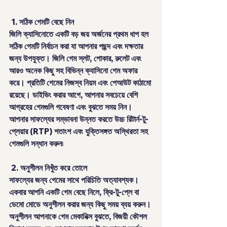
 1. সঠিক গেমটি বেছে নিন
জিলি ক্যাসিনোতে একটি বড় জয় অর্জনের প্রথম ধাপ হল 
সঠিক গেমটি নির্বাচন করা যা আপনার পছন্দ এবং দক্ষতার 
জন্য উপযুক্ত। জিলি গেম স্লট, পোকার, রুলেট এবং 
আরও অনেক কিছু সহ বিভিন্ন ক্যাসিনো গেম অফার 
করে। প্রতিটি গেমের নিজস্ব নিয়ম এবং পেআউট কাঠামো 
রয়েছে। ডাইভিং করার আগে, আপনার সবচেয়ে বেশি 
আগ্রহের গেমগুলি গবেষণা এবং বুঝতে সময় নিন। 
আপনার সাফল্যের সম্ভাবনা উন্নত করতে উচ্চ রিটার্ন-টু-
প্লেয়ার (RTP) শতাংশ এবং যুক্তিসঙ্গত অস্থিরতা সহ 
গেমগুলি সন্ধান করুন৷
 2. অনুশীলন নিখুঁত করে তোলে
সাফল্যের জন্য গেমের সাথে পরিচিতি অত্যাবশ্যক। 
একবার আপনি একটি গেম বেছে নিলে, ফ্রি-টু-প্লে বা 
ডেমো মোডে অনুশীলন করার জন্য কিছু সময় ব্যয় করুন। 
অনুশীলন আপনাকে গেম মেকানিক্স বুঝতে, বিজয়ী কৌশল 