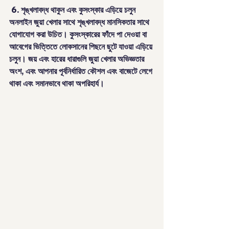
 6. শৃঙ্খলাবদ্ধ থাকুন এবং কুসংস্কার এড়িয়ে চলুন
অনলাইন জুয়া খেলার সাথে শৃঙ্খলাবদ্ধ মানসিকতার সাথে 
যোগাযোগ করা উচিত। কুসংস্কারের ফাঁদে পা দেওয়া বা 
আবেগের ভিত্তিতে লোকসানের পিছনে ছুটে যাওয়া এড়িয়ে 
চলুন। জয় এবং হারের ধারাগুলি জুয়া খেলার অভিজ্ঞতার 
অংশ, এবং আপনার পূর্বনির্ধারিত কৌশল এবং বাজেটে লেগে 
থাকা এবং সমানভাবে থাকা অপরিহার্য।