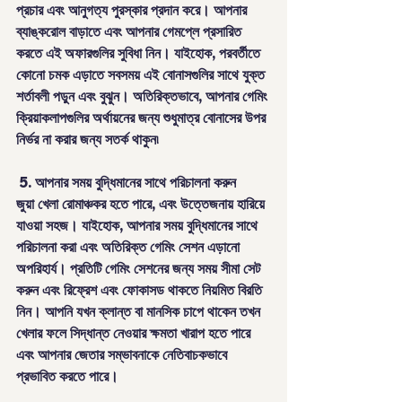
প্রচার এবং আনুগত্য পুরস্কার প্রদান করে। আপনার 
ব্যাঙ্করোল বাড়াতে এবং আপনার গেমপ্লে প্রসারিত 
করতে এই অফারগুলির সুবিধা নিন। যাইহোক, পরবর্তীতে 
কোনো চমক এড়াতে সবসময় এই বোনাসগুলির সাথে যুক্ত 
শর্তাবলী পড়ুন এবং বুঝুন। অতিরিক্তভাবে, আপনার গেমিং 
ক্রিয়াকলাপগুলির অর্থায়নের জন্য শুধুমাত্র বোনাসের উপর 
নির্ভর না করার জন্য সতর্ক থাকুন৷
 5. আপনার সময় বুদ্ধিমানের সাথে পরিচালনা করুন
জুয়া খেলা রোমাঞ্চকর হতে পারে, এবং উত্তেজনায় হারিয়ে 
যাওয়া সহজ। যাইহোক, আপনার সময় বুদ্ধিমানের সাথে 
পরিচালনা করা এবং অতিরিক্ত গেমিং সেশন এড়ানো 
অপরিহার্য। প্রতিটি গেমিং সেশনের জন্য সময় সীমা সেট 
করুন এবং রিফ্রেশ এবং ফোকাসড থাকতে নিয়মিত বিরতি 
নিন। আপনি যখন ক্লান্ত বা মানসিক চাপে থাকেন তখন 
খেলার ফলে সিদ্ধান্ত নেওয়ার ক্ষমতা খারাপ হতে পারে 
এবং আপনার জেতার সম্ভাবনাকে নেতিবাচকভাবে 
প্রভাবিত করতে পারে।