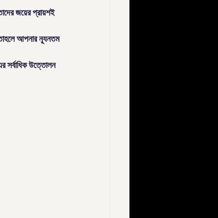
দের জয়ের প্রায়শই 
াহলে আপনার ন্যূনতম 
র সর্বাধিক উত্তোলন 