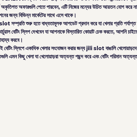
্ষ অকৃতিগত অফারগুলি পেতে পারবেন, এটি নিজের মন্যের উচিত আয়তন যোগ করে 
েশনের জন্য বিভিন্ন মার্কেটের সাথে এসে থাকে।
ili slot সম্প্রতি শুরু হতে বাধ্যতামূলক আপডেট প্রদান করে যা খেলার প্রতি পর্যাপ
র্চুয়াল বেটিং স্লিপ দেখবেন যা আপনাকে বিস্তারিত কোয়াট চেক করতে, আপনি চাইতে 
াহায্য করবে।
ই বেটিং স্লিপে একাধিক খেলার সংযোজন করার জন্য jili slot বাঙালি খেলোয়াড়দের
তগুলি এমন কিছু খেলা যা খেলোয়াড়রা অত্যন্ত পছন্দ করে এবং বেটিং পরিমান অত্যন্