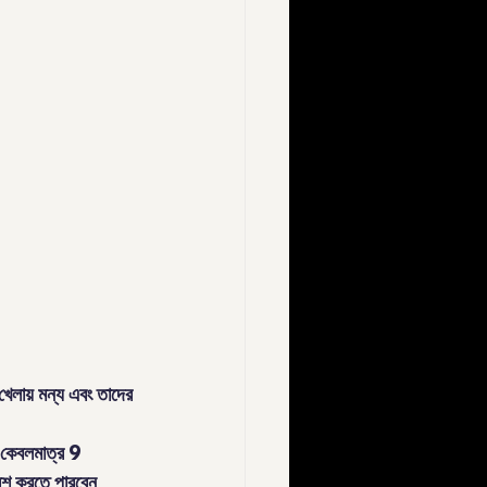
েলায় মন্য এবং তাদের 
ি কেবলমাত্র 9 
শ করতে পারবেন 