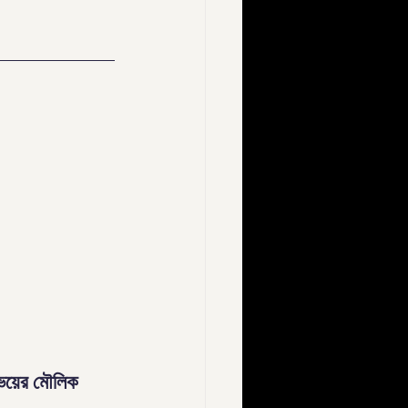
ভয়ের মৌলিক 