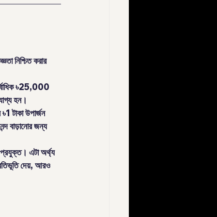
ঞতা নিশ্চিত করার 
 সর্বাধিক ৳25,000 
 যোগ্য হন।
 ৳1 টাকা উপার্জন 
্দ বাড়ানোর জন্য 
্রযুক্ত। এটা অর্থ্য 
্রতিভূতি দেয়, আরও 