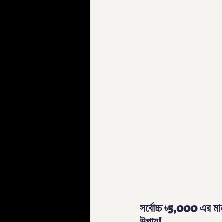
সর্বোচ্চ ৳5,000 এর ম
উপায়!