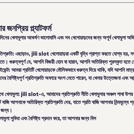
 জনপ্রিয় প্ল্যাটফর্ম
 খেলাধুলার আকর্ষণ ভালোবাসি এবং সব খেলোয়াড়দের জন্য অপূর্ব খেলাধুলা অভিজ্
িশ্রুতি:
 এছাড়াও, jili slot খেলোয়াড়রা একটি বৃদ্ধি প্রাপ্ত করতে যোগ্য হয়,
তে। গুরুত্বপূর্ণ যে, আপনি বিজয়ী হোন বা হারান, আপনি অতিরিক্ত পুরস্কৃত হতে
ইভেন্ট:
 আমরা প্রতিটি খেলোয়াড়কে মৌলিকভাবে গুরুত্ব দিয়ে থাকি, যদি আপনি মাত্র
 বৈশিষ্ট্যপূর্ণ প্রতিশ্রুতি অফারে অংশ নেতে পারেন, যা খেলার উত্তেজনা এবং আনন
থে খেলাধুলা:
 jili slot-এ, আমাদের প্রতিশ্রুতি নীতি খেলাধুলার অঞ্চল শাখা উপর প
 বাজি আপনাকে অতিরিক্ত প্রতিশ্রুতি দেয়, যাতে প্রতি বাজি আপনার নিন্মমূল্যে প
র জন্য।
লা সুবিধা এবং বৈশিষ্ট্য প্রদান করে, তা আপনার জন্য বিস