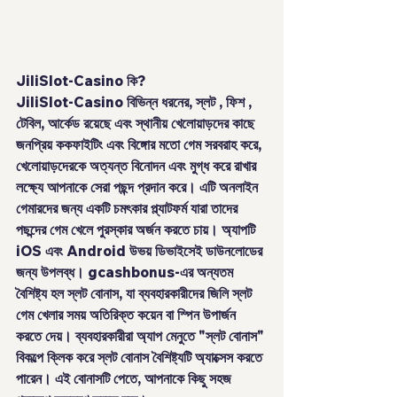
JiliSlot-Casino কি?
JiliSlot-Casino বিভিন্ন ধরনের, স্লট , ফিশ , 
টেবিল, আর্কেড রয়েছে এবং স্থানীয় খেলোয়াড়দের কাছে 
জনপ্রিয় ককফাইটিং এবং বিঙ্গোর মতো গেম সরবরাহ করে, 
খেলোয়াড়দেরকে অত্যন্ত বিনোদন এবং মুগ্ধ করে রাখার 
লক্ষ্যে আপনাকে সেরা পছন্দ প্রদান করে। এটি অনলাইন 
গেমারদের জন্য একটি চমৎকার প্ল্যাটফর্ম যারা তাদের 
পছন্দের গেম খেলে পুরস্কার অর্জন করতে চায়। অ্যাপটি 
iOS এবং Android উভয় ডিভাইসেই ডাউনলোডের 
জন্য উপলব্ধ। gcashbonus-এর অন্যতম 
বৈশিষ্ট্য হল স্লট বোনাস, যা ব্যবহারকারীদের জিলি স্লট 
গেম খেলার সময় অতিরিক্ত কয়েন বা স্পিন উপার্জন 
করতে দেয়। ব্যবহারকারীরা অ্যাপ মেনুতে "স্লট বোনাস" 
বিকল্পে ক্লিক করে স্লট বোনাস বৈশিষ্ট্যটি অ্যাক্সেস করতে 
পারেন। এই বোনাসটি পেতে, আপনাকে কিছু সহজ 