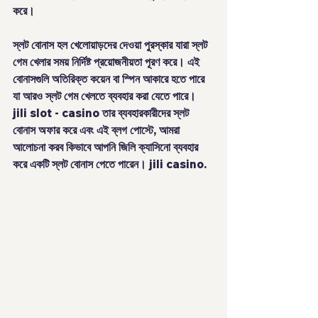
করে।
স্লট বোনাস হল খেলোয়াড়দের দেওয়া পুরস্কার যারা স্লট 
গেম খেলার সময় নির্দিষ্ট প্রয়োজনীয়তা পূরণ করে। এই 
বোনাসগুলি অতিরিক্ত কয়েন বা স্পিন আকারে হতে পারে 
যা আরও স্লট গেম খেলতে ব্যবহার করা যেতে পারে। 
jili slot - casino তার ব্যবহারকারীদের স্লট 
বোনাস অফার করে এবং এই ব্লগ পোস্টে, আমরা 
আলোচনা করব কিভাবে আপনি জিলি ক্যাসিনো ব্যবহার 
করে একটি স্লট বোনাস পেতে পারেন। jili casino.