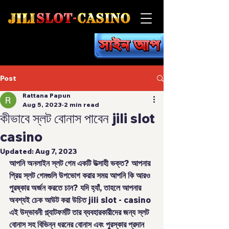
Post
Rattana Papun
Aug 5, 2023
2 min read
কীভাবে স্লট বোনাস পাবেন jili slot
casino
Updated:
Aug 7, 2023
আপনি অনলাইন স্লট গেম একটি উত্সাহী ভক্ত? আপনার 
প্রিয় স্লট গেমগুলি উপভোগ করার সময় আপনি কি আরও 
পুরষ্কার অর্জন করতে চান? যদি হ্যাঁ, তাহলে আপনার 
অবশ্যই চেক আউট করা উচিত jili slot - casino 
এই উদ্ভাবনী প্ল্যাটফর্মটি তার ব্যবহারকারীদের জন্য স্লট 
বোনাস সহ বিভিন্ন ধরনের বোনাস এবং পুরস্কার প্রদান 