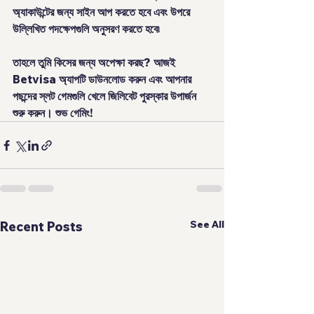
অ্যাকাউন্টের জন্য সাইন আপ করতে হবে এবং উপরে 
উল্লিখিত পদক্ষেপগুলি অনুসরণ করতে হবে৷
তাহলে তুমি কিসের জন্য অপেক্ষা করছ? আজই 
Betvisa অ্যাপটি ডাউনলোড করুন এবং আপনার 
পছন্দের স্লট গেমগুলি খেলে জিলিবেট পুরস্কার উপার্জন 
শুরু করুন। শুভ গেমিং!
See All
Recent Posts